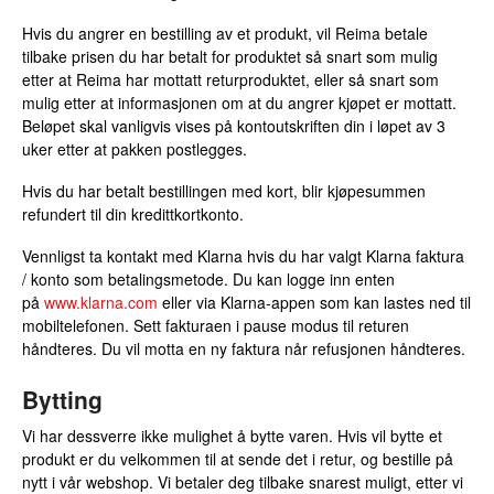
Hvis du angrer en bestilling av et produkt, vil Reima betale
tilbake prisen du har betalt for produktet så snart som mulig
etter at Reima har mottatt returproduktet, eller så snart som
mulig etter at informasjonen om at du angrer kjøpet er mottatt.
Beløpet skal vanligvis vises på kontoutskriften din i løpet av 3
uker etter at pakken postlegges.
Hvis du har betalt bestillingen med kort, blir kjøpesummen
refundert til din kredittkortkonto.
Vennligst ta kontakt med Klarna hvis du har valgt Klarna faktura
/ konto som betalingsmetode. Du kan logge inn enten
på
www.klarna.com
eller via Klarna-appen som kan lastes ned til
mobiltelefonen. Sett fakturaen i pause modus til returen
håndteres. Du vil motta en ny faktura når refusjonen håndteres.
Bytting
Vi har dessverre ikke mulighet å bytte varen. Hvis vil bytte et
produkt er du velkommen til at sende det i retur, og bestille på
nytt i vår webshop. Vi betaler deg tilbake snarest muligt, etter vi