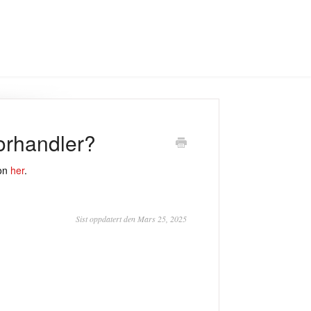
orhandler?
jon
her
.
Sist oppdatert den Mars 25, 2025