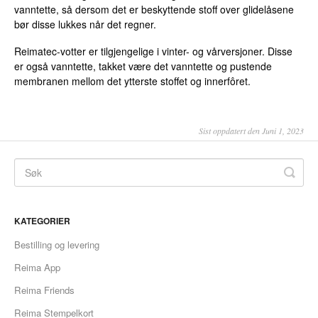
vanntette, så dersom det er beskyttende stoff over glidelåsene
bør disse lukkes når det regner.
Reimatec-votter er tilgjengelige i vinter- og vårversjoner. Disse
er også vanntette, takket være det vanntette og pustende
membranen mellom det ytterste stoffet og innerfôret.
Sist oppdatert den Juni 1, 2023
KATEGORIER
Bestilling og levering
Reima App
Reima Friends
Reima Stempelkort