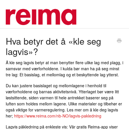
Hva betyr det å «kle seg
lagvis»?
Å kle seg lagvis betyr at man benytter flere ulike lag med plagg, i
samsvar med værforholdene. I kulda bør man ha på seg minst
tre lag: Et basislag, et mellomlag og et beskyttende lag ytterst.
Du kan justere basislaget og mellomlagene i henhold til
værforholdene og barnas aktivitetsnivå. Ytterlaget bør være litt
løstsittende, siden varmen til hele antrekket baserer seg på
luften som holdes mellom lagene. Ulike materialer og tilbehør er
også viktige for varmeregulering. Les mer om å kle deg lagvis
her;
https://www.reima.com/nb-NO/lagvis-pakledning
Lagvis påkledning på enkleste vis: Vår gratis Reima-app viser