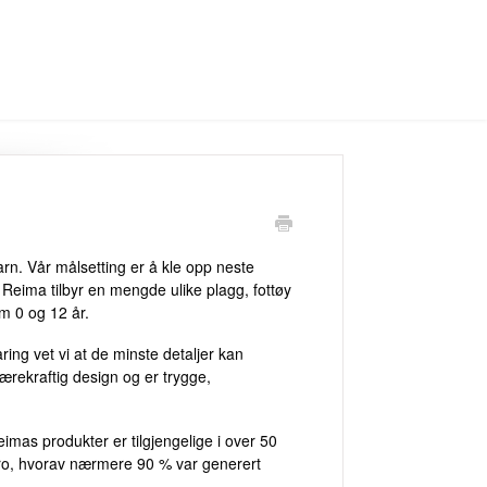
rn. Vår målsetting er å kle opp neste
Reima tilbyr en mengde ulike plagg, fottøy
om 0 og 12 år.
ing vet vi at de minste detaljer kan
bærekraftig design og er trygge,
mas produkter er tilgjengelige i over 50
uro, hvorav nærmere 90 % var generert