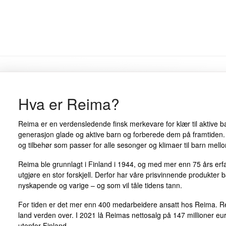
Hva er Reima?
Reima er en verdensledende finsk merkevare for klær til aktive ba
generasjon glade og aktive barn og forberede dem på framtiden. 
og tilbehør som passer for alle sesonger og klimaer til barn mell
Reima ble grunnlagt i Finland i 1944, og med mer enn 75 års erfar
utgjøre en stor forskjell. Derfor har våre prisvinnende produkter 
nyskapende og varige – og som vil tåle tidens tann.
For tiden er det mer enn 400 medarbeidere ansatt hos Reima. Rei
land verden over. I 2021 lå Reimas nettosalg på 147 millioner e
utenfor Finland.